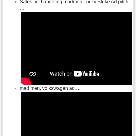
Sales pitch meeting madmen Lucky Strike Ad pitch
…
mad men, volkswagen ad …