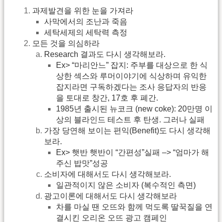
과제발견을 위한 눈을 가져라
사막에서의 조난과 죽음
세탁세제의 세탁력 측정
모든 것을 의심하라
Research 결과도 다시 생각해보라.
Ex> “마리안느” 잡지: 주부를 대상으로 한 식
상한 섹스와 루머이야기에 식상하며 유익한
잡지라면 구독하겠다는 조사 응답자의 반응
을 토대로 창간, 17호 후 폐간.
1985년 출시된 뉴코크 (new coke): 20만명 이
상의 블라인드 테스트 후 탄생. 그러나 실패
가장 당연해 보이는 편익(Benefit)도 다시 생각해
보라.
Ex> 햇반 햇반이 “간편성”실패 –> “엄마가 해
주신 밥맛”성공
소비자에 대해서도 다시 생각해보라.
일관적이지 않은 소비자 (복수적인 측면)
광고이론에 대해서도 다시 생각해보라
차를 마실 땐 오뜨와 함께 먹도록 딸꾹질을 연
결시킨 오리온 오뜨 광고 캠페인