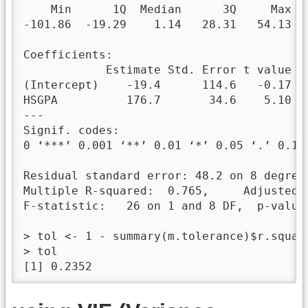
    Min      1Q  Median      3Q     Max 

-101.86  -19.29    1.14   28.31   54.13 

Coefficients:

            Estimate Std. Error t value Pr
(Intercept)    -19.4      114.6   -0.17  0
HSGPA          176.7       34.6    5.10  0
---

Signif. codes:  

0 ‘***’ 0.001 ‘**’ 0.01 ‘*’ 0.05 ‘.’ 0.1 ‘
Residual standard error: 48.2 on 8 degrees
Multiple R-squared:  0.765,	Adjusted R-squared:  0.735 

F-statistic:   26 on 1 and 8 DF,  p-value:
> tol <- 1 - summary(m.tolerance)$r.square
> tol

[1] 0.2352