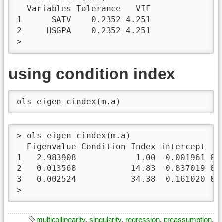
  Variables Tolerance   VIF

1      SATV    0.2352 4.251

2     HSGPA    0.2352 4.251

> 
using condition index
ols_eigen_cindex(m.a)
> ols_eigen_cindex(m.a)

  Eigenvalue Condition Index intercept    
1   2.983908            1.00  0.001961 0.0
2   0.013568           14.83  0.837019 0.1
3   0.002524           34.38  0.161020 0.8
> 
multicollinearity
,
singularity
,
regression
,
preassumption
,