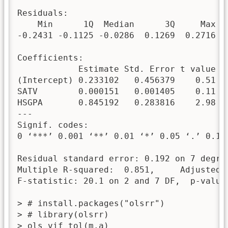
Residuals:

    Min      1Q  Median      3Q     Max 

-0.2431 -0.1125 -0.0286  0.1269  0.2716 

Coefficients:

            Estimate Std. Error t value Pr
(Intercept) 0.233102   0.456379    0.51   
SATV        0.000151   0.001405    0.11   
HSGPA       0.845192   0.283816    2.98   
---

Signif. codes:  

0 ‘***’ 0.001 ‘**’ 0.01 ‘*’ 0.05 ‘.’ 0.1 ‘
Residual standard error: 0.192 on 7 degree
Multiple R-squared:  0.851,	Adjusted R-squared:  0.809 

F-statistic: 20.1 on 2 and 7 DF,  p-value:
> # install.packages("olsrr")

> # library(olsrr)

> ols_vif_tol(m.a)
