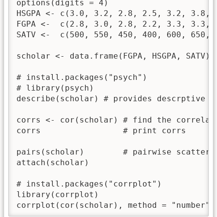
options(digits = 4)

HSGPA <- c(3.0, 3.2, 2.8, 2.5, 3.2, 3.8, 3
FGPA <-  c(2.8, 3.0, 2.8, 2.2, 3.3, 3.3, 3
SATV <-  c(500, 550, 450, 400, 600, 650, 7
scholar <- data.frame(FGPA, HSGPA, SATV) #
# install.packages("psych")

# library(psych)

describe(scholar) # provides descrptive i
corrs <- cor(scholar) # find the correlat
corrs                 # print corrs

pairs(scholar)        # pairwise scatterpl
attach(scholar)

# install.packages("corrplot")

library(corrplot)

corrplot(cor(scholar), method = "number")