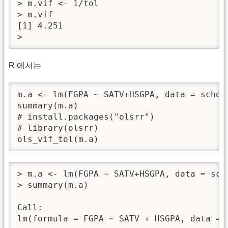
> m.vif <- 1/tol 

> m.vif

[1] 4.251

> 
R 에서는
m.a <- lm(FGPA ~ SATV+HSGPA, data = schola
summary(m.a)

# install.packages("olsrr")

# library(olsrr)

ols_vif_tol(m.a)
> m.a <- lm(FGPA ~ SATV+HSGPA, data = scho
> summary(m.a)

Call:

lm(formula = FGPA ~ SATV + HSGPA, data = s