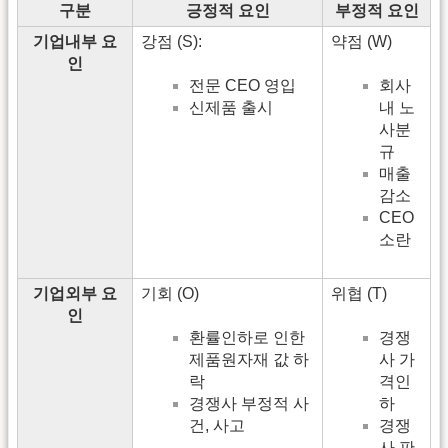
구분
긍정적 요인
부정적 요인
기업내부 요
강점 (S):
약점 (W)
인
전문 CEO 영입
회사
신제품 출시
내 노
사분
규
매출
감소
CEO
소란
기업외부 요
기회 (O)
위협 (T)
인
환률인하로 인한
경쟁
제품원자재 값 하
사 가
락
격인
경쟁사 부정적 사
하
건, 사고
경쟁
사 판